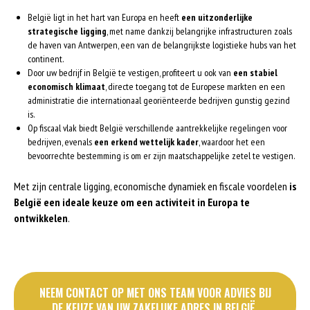
België ligt in het hart van Europa en heeft
een uitzonderlijke
strategische ligging
, met name dankzij belangrijke infrastructuren zoals
de haven van Antwerpen, een van de belangrijkste logistieke hubs van het
continent.
Door uw bedrijf in België te vestigen, profiteert u ook van
een stabiel
economisch klimaat
, directe toegang tot de Europese markten en een
administratie die internationaal georiënteerde bedrijven gunstig gezind
is.
Op fiscaal vlak biedt België verschillende aantrekkelijke regelingen voor
bedrijven, evenals
een erkend wettelijk kader
, waardoor het een
bevoorrechte bestemming is om er zijn maatschappelijke zetel te vestigen.
Met zijn centrale ligging, economische dynamiek en fiscale voordelen
is
België een ideale keuze om een activiteit in Europa te
ontwikkelen
.
NEEM CONTACT OP MET ONS TEAM VOOR ADVIES BIJ
DE KEUZE VAN UW ZAKELIJKE ADRES IN BELGIË.